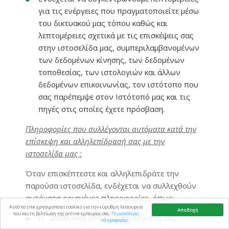
για τις ενέργειες που πραγματοποιείτε μέσω
του δικτυακού μας τόπου καθώς και
λεπτομέρειες σχετικά με τις επισκέψεις σας
στην ιστοσελίδα μας, συμπεριλαμβανομένων
των δεδομένων κίνησης, των δεδομένων
τοποθεσίας, των ιστολογιών και άλλων
δεδομένων επικοινωνίας, τον ιστότοπο που
σας παρέπεμψε στον Ιστότοπό μας και τις
πηγές στις οποίες έχετε πρόσβαση.
Πληροφορίες που συλλέγονται αυτόματα κατά την
επίσκεψη και αλληλεπίδρασή σας με την
ιστοσελίδα μας :
Όταν επισκέπτεστε και αλληλεπιδράτε την
παρούσα ιστοσελίδα, ενδέχεται να συλλεχθούν
αυτόματα ορισμένες πληροφορίες, όπως:
Αυτό το site χρησιμοποιεί cookies για την εύρυθμη λειτουργία
Αποδοχή
του και τη βελτίωση της online εμπειρίας σας.
Περισσότερες
Η διεύθυνση (ΙΡ) του υπολογιστή σας
πληροφορίες