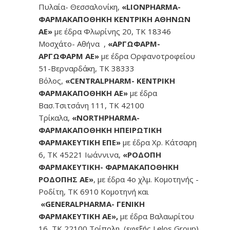
Πυλαία- Θεσσαλονίκη,
«LΙΟΝPHARMA-
ΦΑΡΜΑΚΑΠΟΘΗΚΗ ΚΕΝΤΡΙΚΗ ΑΘΗΝΩΝ
Νέα
ΑΕ»
με έδρα Φλωρίνης 20, ΤΚ 18346
Μοσχάτο- Αθήνα ,
«ΑΡΓΩΦΑΡΜ-
Καριέρα
ΑΡΓΩΦΑΡΜ ΑΕ»
με έδρα Ορφανοτροφείου
51-Βερναρδάκη, ΤΚ 38333
Επικοινωνία
Βόλος,
«CENTRALPHARM- ΚΕΝΤΡΙΚΗ
ΦΑΡΜΑΚΑΠΟΘΗΚΗ ΑΕ»
με έδρα
Βασ.Τσιτσάνη 111, ΤΚ 42100
E-Commerce
Τρίκαλα,
«NORTHPHARMA-
ΦΑΡΜΑΚΑΠΟΘΗΚΗ ΗΠΕΙΡΩΤΙΚΗ
ΦΑΡΜΑΚΕΥΤΙΚΗ ΕΠΕ»
με έδρα Χρ. Κάτσαρη
Sitemap
6, ΤΚ 45221 Ιωάννινα,
«ΡΟΔΟΠΗ
ΦΑΡΜΑΚΕΥΤΙΚΗ- ΦΑΡΜΑΚΑΠΟΘΗΚΗ
Όροι Χρήσης & Πολιτική Απορρήτου
ΡΟΔΟΠΗΣ ΑΕ»
, με έδρα 4ο χλμ. Κομοτηνής -
Ροδίτη, ΤΚ 6910 Κομοτηνή και
Είσοδος Πελατών
«GENERALPHARMA- ΓΕΝΙΚΗ
ΦΑΡΜΑΚΕΥΤΙΚΗ ΑΕ»,
με έδρα Βαλαωρίτου
16, ΤΚ 22100 Τρίπολη, (εφεξής Lelos Group)