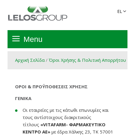
Menu
Αρχική Σελίδα
Αρχική Σελίδα
/
Όροι Χρήσης & Πολιτική Απορρήτου
Όμιλος
ΟΡΟΙ
&
ΠΡΟΫΠΟΘΕΣΕΙΣ ΧΡΗΣΗΣ
Υπηρεσίες
ΓΕΝΙΚΑ
Οι εταιρείες με τις κάτωθι επωνυμίες και
Πανελλαδικό Δίκτυο
τους αντίστοιχους διακριτικούς
τίτλους
«VΙΤΑFARM- ΦΑΡΜΑΚΕΥΤΙΚΟ
Προϊόντα Ομίλου
ΚΕΝΤΡΟ AE»
με έδρα Χάλκης 23, ΤΚ 57001