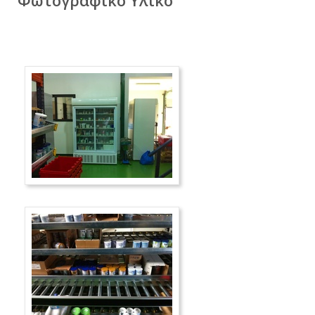
Φωτογραφικό Υλικό
Νέα
Καριέρα
Επικοινωνία
E-Commerce
Sitemap
Όροι Χρήσης & Πολιτική Απορρήτου
Είσοδος Πελατών