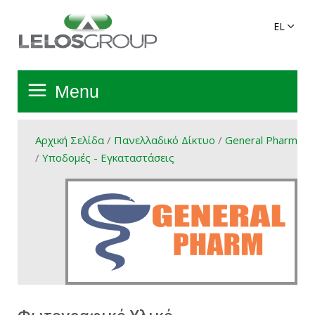
Menu
Αρχική Σελίδα
Αρχική Σελίδα
/
Πανελλαδικό Δίκτυο
/
General Pharm
/
Υποδομές - Εγκαταστάσεις
Όμιλος
Υπηρεσίες
Πανελλαδικό Δίκτυο
Προϊόντα Ομίλου