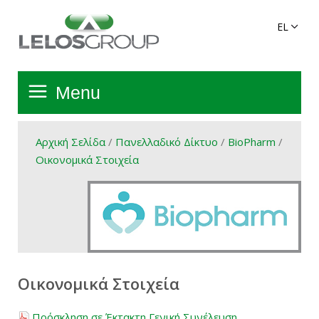
Menu
Αρχική Σελίδα
Αρχική Σελίδα
/
Πανελλαδικό Δίκτυο
/
BioPharm
/
Οικονομικά Στοιχεία
Όμιλος
Υπηρεσίες
Πανελλαδικό Δίκτυο
Οικονομικά Στοιχεία
Προϊόντα Ομίλου
Πρόσκληση σε Έκτακτη Γενική Συνέλευση