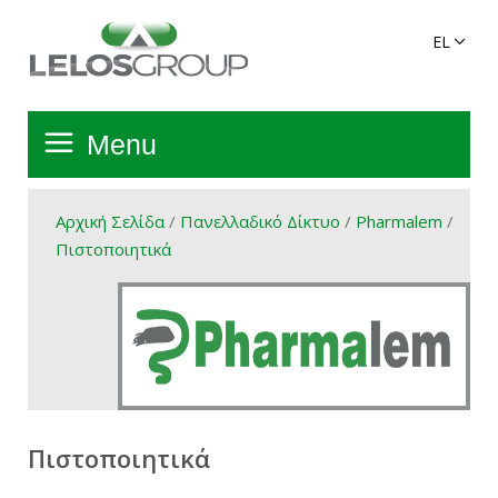
Menu
Αρχική Σελίδα
Αρχική Σελίδα
/
Πανελλαδικό Δίκτυο
/
Pharmalem
/
Πιστοποιητικά
Όμιλος
Υπηρεσίες
Πανελλαδικό Δίκτυο
Πιστοποιητικά
Προϊόντα Ομίλου