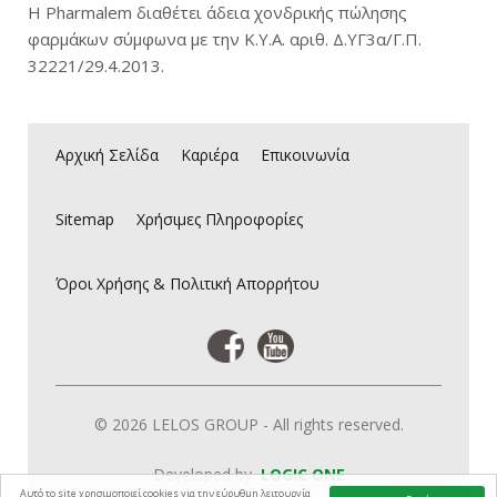
Η Pharmalem διαθέτει άδεια χονδρικής πώλησης
φαρμάκων σύμφωνα με την Κ.Υ.Α. αριθ. Δ.ΥΓ3α/Γ.Π.
Νέα
32221/29.4.2013.
Καριέρα
Αρχική Σελίδα
Καριέρα
Επικοινωνία
Επικοινωνία
Sitemap
Χρήσιμες Πληροφορίες
E-Commerce
Όροι Χρήσης & Πολιτική Απορρήτου
Sitemap
Όροι Χρήσης & Πολιτική Απορρήτου
© 2026 LELOS GROUP - All rights reserved.
Είσοδος Πελατών
Developed by
LOGIC ONE
Αυτό το site χρησιμοποιεί cookies για την εύρυθμη λειτουργία