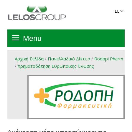
Menu
Αρχική Σελίδα
Αρχική Σελίδα
/
Πανελλαδικό Δίκτυο
/
Rodopi Pharm
/
Χρηματοδότηση Ευρωπαϊκής Ένωσης
Όμιλος
Υπηρεσίες
Πανελλαδικό Δίκτυο
Προϊόντα Ομίλου