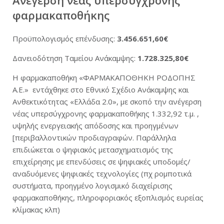
Ανέγερση νέας υπερσύγχρονης
φαρμακαποθήκης
Νέα
Προϋπολογισμός επένδυσης:
3.456.651,60€
Καριέρα
Δανειοδότηση Ταμείου Ανάκαμψης:
1.728.325,80€
Η φαρμακαποθήκη «ΦΑΡΜΑΚΑΠΟΘΗΚΗ ΡΟΔΟΠΗΣ
Επικοινωνία
Α.Ε.» εντάχθηκε στο Εθνικό Σχέδιο Ανάκαμψης και
Ανθεκτικότητας «Ελλάδα 2.0», με σκοπό την ανέγερση
E-Commerce
νέας υπερσύγχρονης φαρμακαποθήκης 1.332,92 τ.μ. ,
υψηλής ενεργειακής απόδοσης και προηγμένων
[περιβαλλοντικών προδιαγραφών. Παράλληλα
Sitemap
επιδιώκεται ο ψηφιακός μετασχηματισμός της
επιχείρησης με επενδύσεις σε ψηφιακές υποδομές/
Όροι Χρήσης & Πολιτική Απορρήτου
αναδυόμενες ψηφιακές τεχνολογίες (πχ ρομποτικά
συστήματα, προηγμένο λογισμικό διαχείρισης
φαρμακαποθήκης, πληροφοριακός εξοπλισμός ευρείας
Είσοδος Πελατών
κλίμακας κλπ)