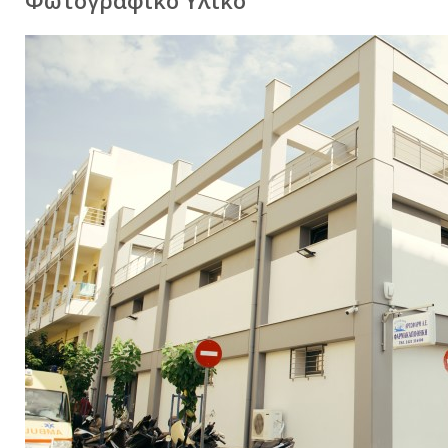
Φωτογραφικό Υλικό
Νέα
Καριέρα
Επικοινωνία
E-Commerce
Sitemap
Όροι Χρήσης & Πολιτική Απορρήτου
Είσοδος Πελατών