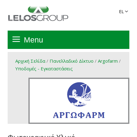
Menu
Αρχική Σελίδα
Αρχική Σελίδα
/
Πανελλαδικό Δίκτυο
/
Argofarm
/
Υποδομές - Εγκαταστάσεις
Όμιλος
Υπηρεσίες
Πανελλαδικό Δίκτυο
Προϊόντα Ομίλου