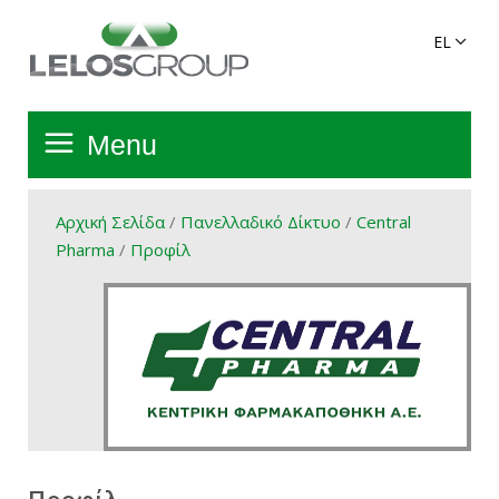
Menu
Αρχική Σελίδα
Αρχική Σελίδα
/
Πανελλαδικό Δίκτυο
/
Central
Pharma
/
Προφίλ
Όμιλος
Υπηρεσίες
Πανελλαδικό Δίκτυο
Προϊόντα Ομίλου