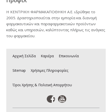
Προφίλ
Νέα
Η ΚΕΝΤΡΙΚΗ ΦΑΡΜΑΚΑΠΟΘΗΚΗ Α.Ε. ιδρύθηκε το
2005. Δραστηριοποιείται στην εμπορία και διανομή
φαρμακευτικών και παραφαρμακετικών προϊόντων
Καριέρα
καθώς και υπηρεσιών, καλύπτοντας πλήρως τις ανάγκες
του φαρμακείου.
Επικοινωνία
E-Commerce
Αρχική Σελίδα
Καριέρα
Επικοινωνία
Sitemap
Sitemap
Χρήσιμες Πληροφορίες
Όροι Χρήσης & Πολιτική Απορρήτου
Όροι Χρήσης & Πολιτική Απορρήτου
Είσοδος Πελατών